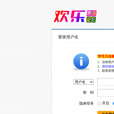
登录用户名
管理员提
1、没有用
2、
请珍惜自
3、联系管理
密 码
开启
隐身登录