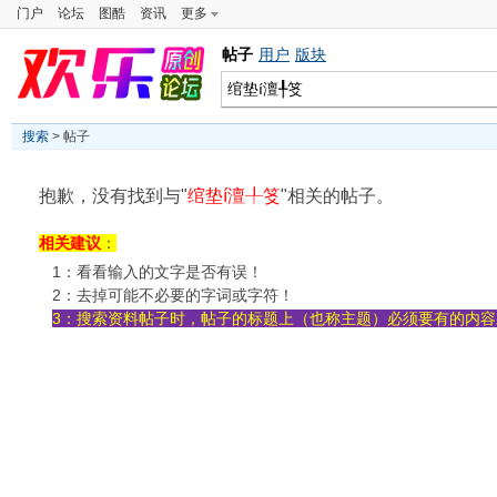
门户
论坛
图酷
资讯
更多
帖子
用户
版块
搜索
> 帖子
抱歉，没有找到与"
绾垫í澶╀笅
"相关的帖子。
相关建议
：
1：看看输入的文字是否有误！
2：去掉可能不必要的字词或字符！
3：搜索资料帖子时，帖子的标题上（也称主题）必须要有的内