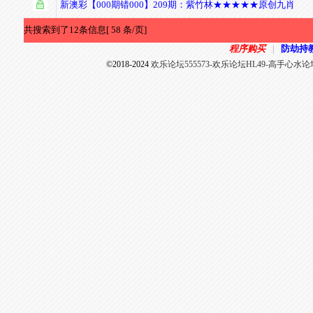
新澳彩【000期错000】209期：紫竹林★★★★★原创九肖
共搜索到了12条信息[ 58 条/页]
程序购买
防劫持
|
©2018-2024
欢乐论坛555573-欢乐论坛HL49-高手心