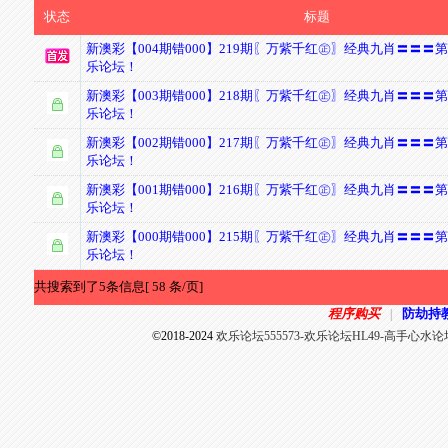
状态
标题
新澳彩【004期错000】219期〖万紫千红㊣〗经典九肖〓〓〓
乐论坛！
新澳彩【003期错000】218期〖万紫千红㊣〗经典九肖〓〓〓
乐论坛！
新澳彩【002期错000】217期〖万紫千红㊣〗经典九肖〓〓〓
乐论坛！
新澳彩【001期错000】216期〖万紫千红㊣〗经典九肖〓〓〓
乐论坛！
新澳彩【000期错000】215期〖万紫千红㊣〗经典九肖〓〓〓
乐论坛！
共搜索到了5条信息[ 58 条/页]
程序购买
防劫持
|
©2018-2024
欢乐论坛555573-欢乐论坛HL49-高手心