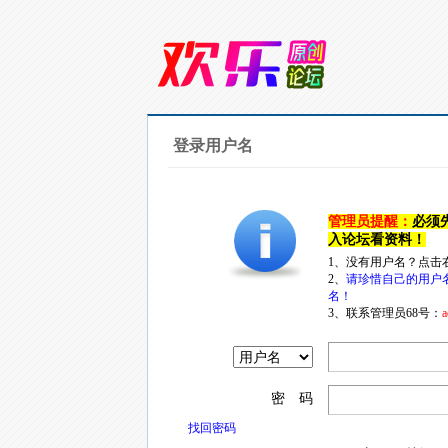
登录用户名
管理员提醒：
必须
入论坛看资料！
1、没有用户名？点击
2、
请珍惜自己的用户
名！
3、联系管理员68号：
a
密 码
找回密码