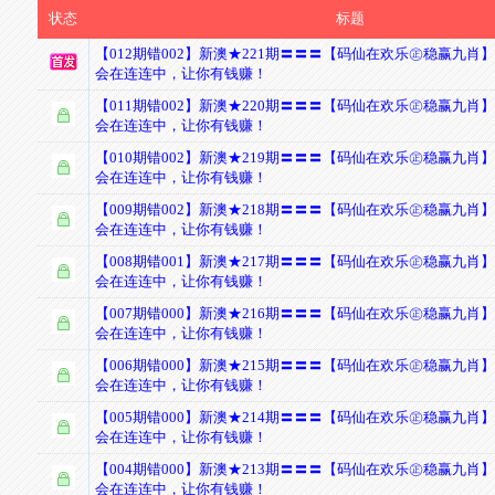
状态
标题
【012期错002】新澳★221期〓〓〓【码仙在欢乐㊣稳赢九肖
会在连连中，让你有钱赚！
【011期错002】新澳★220期〓〓〓【码仙在欢乐㊣稳赢九肖
会在连连中，让你有钱赚！
【010期错002】新澳★219期〓〓〓【码仙在欢乐㊣稳赢九肖
会在连连中，让你有钱赚！
【009期错002】新澳★218期〓〓〓【码仙在欢乐㊣稳赢九肖
会在连连中，让你有钱赚！
【008期错001】新澳★217期〓〓〓【码仙在欢乐㊣稳赢九肖
会在连连中，让你有钱赚！
【007期错000】新澳★216期〓〓〓【码仙在欢乐㊣稳赢九肖
会在连连中，让你有钱赚！
【006期错000】新澳★215期〓〓〓【码仙在欢乐㊣稳赢九肖
会在连连中，让你有钱赚！
【005期错000】新澳★214期〓〓〓【码仙在欢乐㊣稳赢九肖
会在连连中，让你有钱赚！
【004期错000】新澳★213期〓〓〓【码仙在欢乐㊣稳赢九肖
会在连连中，让你有钱赚！