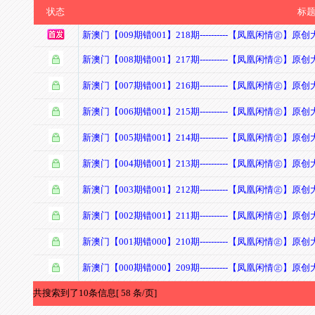
状态
标
新澳门【009期错001】218期----------【凤凰闲情㊣】原创
新澳门【008期错001】217期----------【凤凰闲情㊣】原创
新澳门【007期错001】216期----------【凤凰闲情㊣】原创
新澳门【006期错001】215期----------【凤凰闲情㊣】原创
新澳门【005期错001】214期----------【凤凰闲情㊣】原创
新澳门【004期错001】213期----------【凤凰闲情㊣】原创
新澳门【003期错001】212期----------【凤凰闲情㊣】原创
新澳门【002期错001】211期----------【凤凰闲情㊣】原创
新澳门【001期错000】210期----------【凤凰闲情㊣】原创
新澳门【000期错000】209期----------【凤凰闲情㊣】原创
共搜索到了10条信息[ 58 条/页]