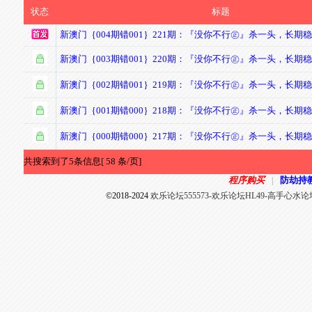
状态
标题
新澳门｛004期错001｝221期：『没你不行㊣』杀一头，长期
新澳门｛003期错001｝220期：『没你不行㊣』杀一头，长期
新澳门｛002期错001｝219期：『没你不行㊣』杀一头，长期
新澳门｛001期错000｝218期：『没你不行㊣』杀一头，长期
新澳门｛000期错000｝217期：『没你不行㊣』杀一头，长期
共搜索到了5条信息[ 58 条/页]
程序购买
防劫持
|
©2018-2024
欢乐论坛555573-欢乐论坛HL49-高手心