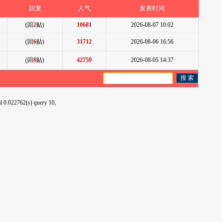
回复
人气
发表时间
(回
2
贴)
10681
2026-08-07 10:02
(回
6
贴)
31712
2026-08-06 16:56
(回
8
贴)
42759
2026-08-05 14:37
al 0.022762(s) query 10,