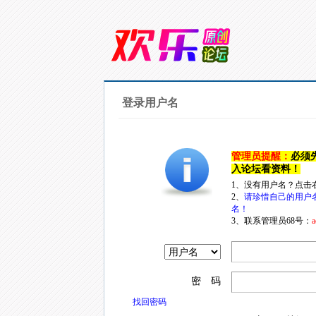
登录用户名
管理员提醒：
必须
入论坛看资料！
1、没有用户名？点击
2、
请珍惜自己的用户
名！
3、联系管理员68号：
a
密 码
找回密码