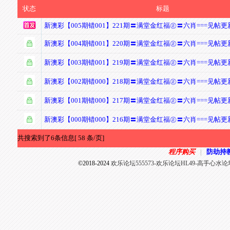
状态
标题
新澳彩【005期错001】221期〓满堂金红福㊣〓六肖===见帖
新澳彩【004期错001】220期〓满堂金红福㊣〓六肖===见帖
新澳彩【003期错001】219期〓满堂金红福㊣〓六肖===见帖
新澳彩【002期错000】218期〓满堂金红福㊣〓六肖===见帖
新澳彩【001期错000】217期〓满堂金红福㊣〓六肖===见帖
新澳彩【000期错000】216期〓满堂金红福㊣〓六肖===见帖
共搜索到了6条信息[ 58 条/页]
程序购买
防劫持
|
©2018-2024
欢乐论坛555573-欢乐论坛HL49-高手心