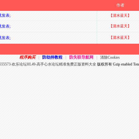
题
作者
就发表;
【清水蓝天】
就发表;
【清水蓝天】
就发表;
【清水蓝天】
程序购买
防劫持教程
防失联导航网
|
|
|
清除Cookies
555573-欢乐论坛HL49-高手心水论坛精准免费正版资料大全
版权所有 Gzip enabled
Tot